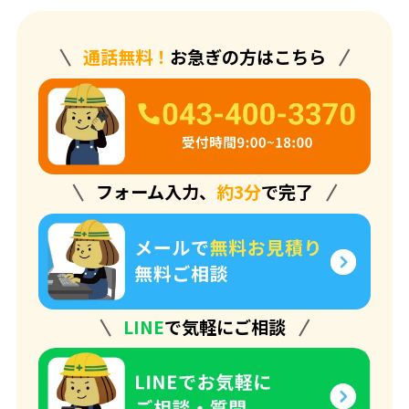
通話無料！
お急ぎの方はこちら
フォーム入力、
約3分
で完了
選ばれる理由
初めての方へ
解体工事の流れ
解体工事メニュー
LINE
で気軽にご相談
会社概要
スタッフ紹介
施工事例
相談会/イベント