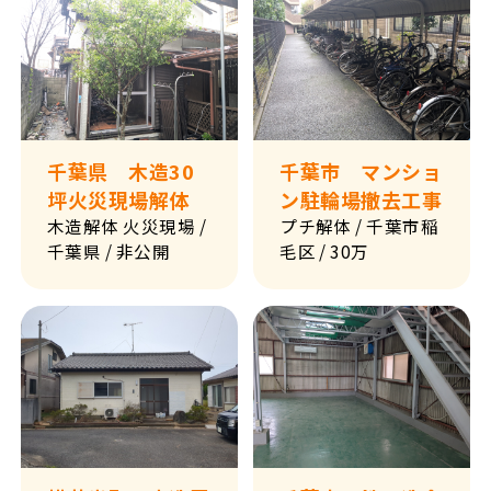
千葉県 木造30
千葉市 マンショ
坪火災現場解体
ン駐輪場撤去工事
木造解体
火災現場
/
プチ解体
/ 千葉市稲
千葉県
/ 非公開
毛区
/ 30万