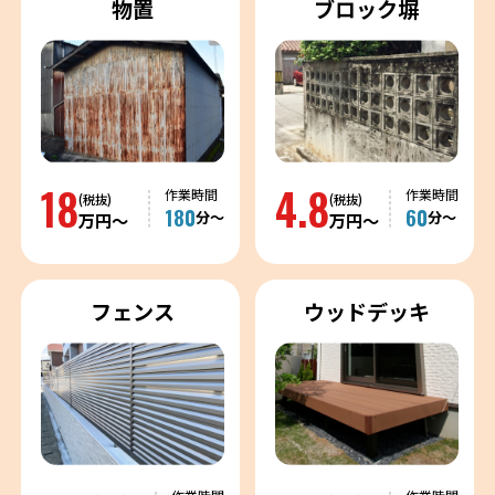
物置
ブロック塀
18
4.8
作業時間
作業時間
(税抜)
(税抜)
180
60
分〜
分〜
万円〜
万円〜
フェンス
ウッドデッキ