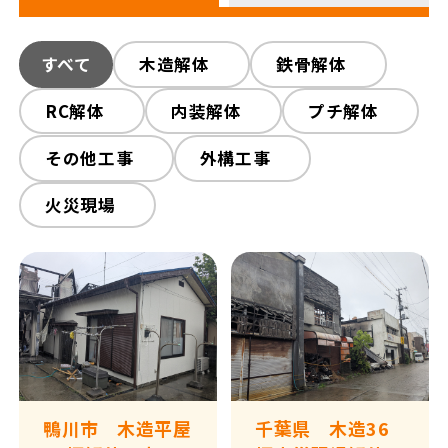
すべて
木造解体
鉄骨解体
RC解体
内装解体
プチ解体
その他工事
外構工事
火災現場
鴨川市 木造平屋
千葉県 木造36