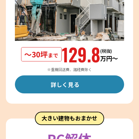
129.8
(税抜)
〜30坪
まで
万円〜
※重機回送費、諸経費除く
詳しく見る
大きい建物もおまかせ
RC解体