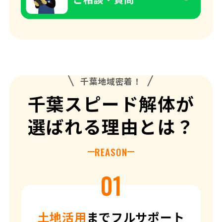
現場ブログ
お客様の声
補助金情報
空き家対策
千葉地域密着！
千葉スピード解体が
来店予約
選ばれる理由とは？
REASON
土地活用
までフルサポート