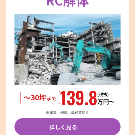
139.8
(税抜)
〜30坪
まで
万円〜
※重機回送費、諸経費除く
詳しく見る