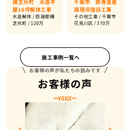
横芝光町 木造平
千葉市 鉄骨造倉
屋16坪解体工事
庫現況復旧工事
木造解体
/ 匝瑳郡横
その他工事
/ 千葉市
芝光町
/ 120万
花見川区
/ 370万
すべて
北海道
東北
施工事例一覧へ
南関東
北関東・甲信
北陸
お客様の声が私たちの励みです
東海
近畿
千葉市
お客様の声
四国
九州
東京都
VOICE
荒川区
千葉県
四街道市
2025.11
いすみ市
成田市
市川市
習志野
館山市
柏市
茂原市