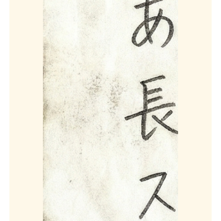
千葉市 内装テナ
館山市 木造36
ント120坪解体工
坪2階建て解体工
事
事
内装解体
/ 千葉市
/
木造解体
/ 館山市
/
1000万
290万
千葉県 木造30
千葉市 マンショ
坪火災現場解体
ン駐輪場撤去工事
木造解体
火災現場
/
プチ解体
/ 千葉市稲
千葉県
/ 非公開
毛区
/ 30万
横芝光町 木造平
千葉市 鉄骨造倉
屋16坪解体工事
庫現況復旧工事
木造解体
/ 匝瑳郡横
その他工事
/ 千葉市