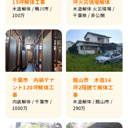
15坪解体工事
坪火災現場解体
木造解体
/ 鴨川市
/
木造解体
火災現場
/
100万
千葉県
/ 非公開
千葉市 内装テナ
館山市 木造36
ント120坪解体工
坪2階建て解体工
事
事
内装解体
/ 千葉市
/
木造解体
/ 館山市
/
1000万
290万