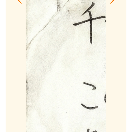
埼玉県
船橋市
八街市
市原市
渋谷区
習志野市
八千代市
佐倉市
印西市
銚子市
鎌ケ谷市
茂原市
匝瑳郡横芝光町
大網白里市
鴨川市
鴨川市 木造平屋
千葉県 木造36
15坪解体工事
坪火災現場解体
木造解体
/ 鴨川市
/
木造解体
火災現場
/
100万
千葉県
/ 非公開