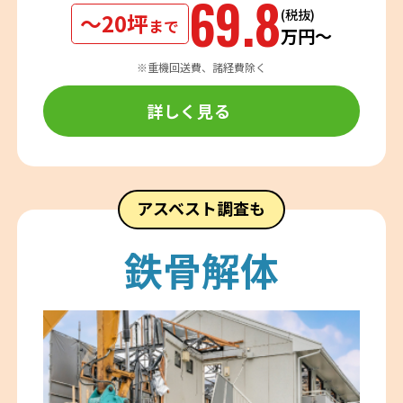
69.8
(税抜)
〜20坪
まで
万円〜
※重機回送費、諸経費除く
詳しく見る
アスベスト調査も
鉄骨解体