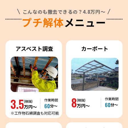
こんなのも撤去できるの？4.8万円～
プチ解体
メニュー
アスベスト調査
カーポート
8
3.5
作業時間
作業時間
(税抜)
(税抜)
60
60
分〜
万円〜
分〜
万円〜
※工作物石綿調査も対応可能