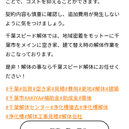
ことで、コストを抑えることができます。
契約内容も慎重に確認し、追加費用が発生しない
ように気をつけましょう。
千葉スピード解体では、地域密着をモットーに千
葉市をメインに空き家、建て替え時の解体作業を
おこなっております。
是非！解体の事なら千葉スピード解体にお任せく
ださい！
#千葉
#佐賀
#空き家
#見積
#費用
#更地
#解体
#建築
#千葉市
#AKIYA
#補助金
#助成金
#築後
#千葉解体センター
#浄化槽撤去
#浄化槽解体
#浄化槽
#解体工事見積
#解体会社