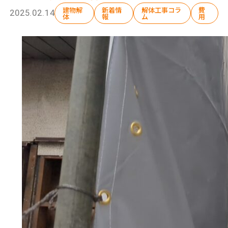
建物解
新着情
解体工事コラ
費
2025.02.14
体
報
ム
用
選ばれる理由
解体工事の流れ
会社概要
施工事例
現場ブログ
補助金情報