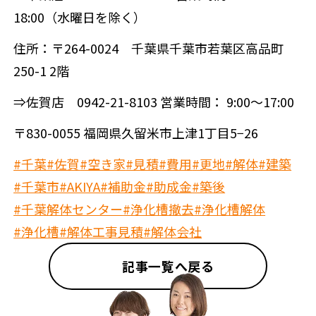
18:00（水曜日を除く）
住所：〒264-0024 千葉県千葉市若葉区高品町
250-1 2階
⇒佐賀店 0942-21-8103 営業時間： 9:00～17:00
〒830-0055 福岡県久留米市上津1丁目5−26
#千葉
#佐賀
#空き家
#見積
#費用
#更地
#解体
#建築
#千葉市
#AKIYA
#補助金
#助成金
#築後
#千葉解体センター
#浄化槽撤去
#浄化槽解体
#浄化槽
#解体工事見積
#解体会社
記事一覧へ戻る