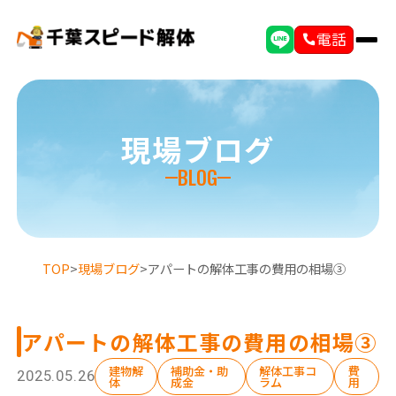
電話
現場ブログ
BLOG
TOP
>
現場ブログ
>
アパートの解体工事の費用の相場③
アパートの解体工事の費用の相場③
建物解
補助金・助
解体工事コ
費
2025.05.26
体
成金
ラム
用