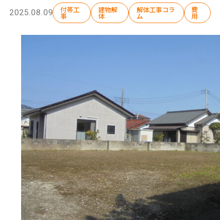
付帯工
建物解
解体工事コラ
費
2025.08.09
事
体
ム
用
選ばれる理由
解体工事の流れ
会社概要
施工事例
現場ブログ
補助金情報