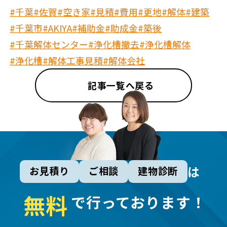
#千葉
#佐賀
#空き家
#見積
#費用
#更地
#解体
#建築
#千葉市
#AKIYA
#補助金
#助成金
#築後
#千葉解体センター
#浄化槽撤去
#浄化槽解体
#浄化槽
#解体工事見積
#解体会社
記事一覧へ戻る
は
お見積り
ご相談
建物診断
無
料
で行っております！