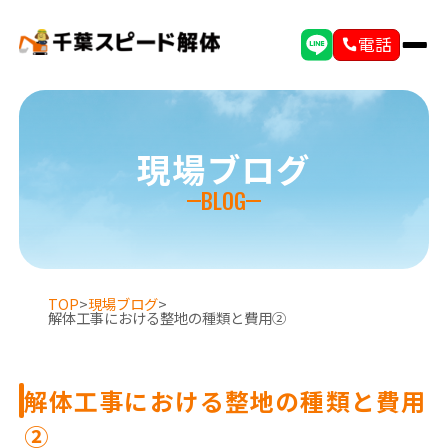
電話
現場ブログ
BLOG
TOP
>
現場ブログ
>
解体工事における整地の種類と費用②
解体工事における整地の種類と費用
②