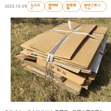
なるほ
建物解
新着情
解体工事コ
2025.10.09
ど
体
報
ラム
選ばれる理由
初めての方へ
解体工事の流れ
解体工事メニュー
会社概要
スタッフ紹介
施工事例
相談会/イベント
現場ブログ
お客様の声