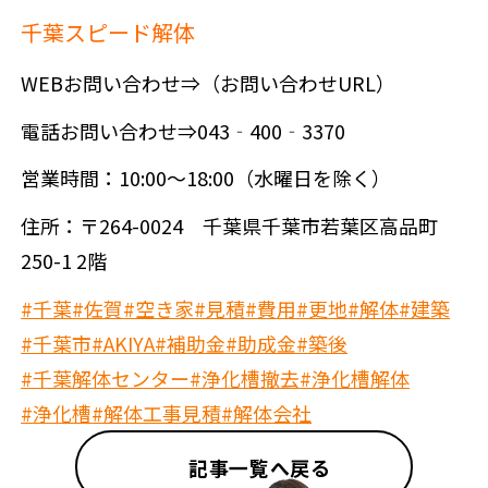
千葉スピード解体
WEBお問い合わせ⇒（お問い合わせURL）
電話お問い合わせ⇒043‐400‐3370
営業時間：10:00～18:00（水曜日を除く）
住所：〒264-0024 千葉県千葉市若葉区高品町
250-1 2階
#千葉
#佐賀
#空き家
#見積
#費用
#更地
#解体
#建築
#千葉市
#AKIYA
#補助金
#助成金
#築後
#千葉解体センター
#浄化槽撤去
#浄化槽解体
#浄化槽
#解体工事見積
#解体会社
記事一覧へ戻る