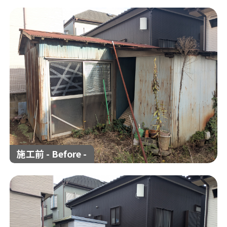
解体工事の流れ
解体工事メニュー
会社概要
スタッフ紹介
施工事例
相談会/イベント
現場ブログ
お客様の声
補助金情報
空き家対策
施工前 - Before -
来店予約