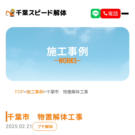
電話
施工事例
WORKS
TOP
>
施工事例
>
千葉市 物置解体工事
千葉市 物置解体工事
選ばれる理由
初めての方へ
2025.02.21
プチ解体