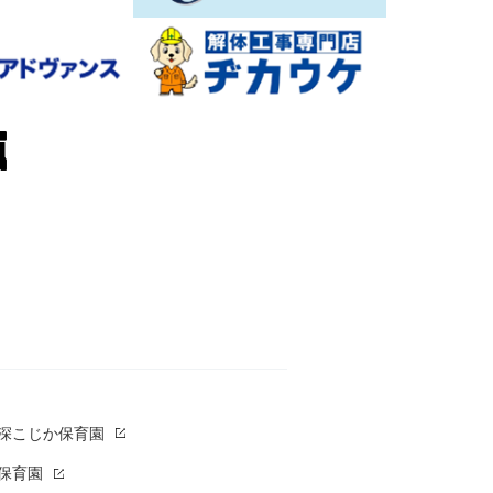
草深こじか保育園
保育園