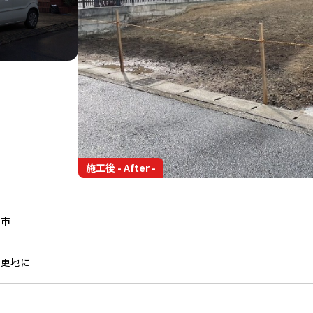
施工後 - After -
川市
を更地に