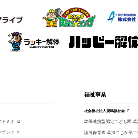
福祉事業
社会福祉法人鹿鳴福祉会
のトミオ
幼保連携型認定こども園 
デニング
認可保育園 草深こじか第二