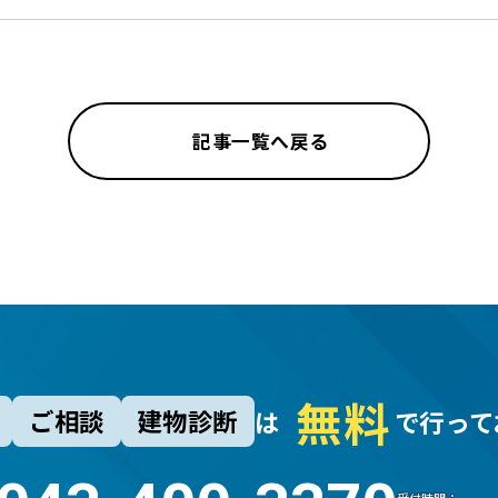
記事一覧へ戻る
無
料
ご相談
建物診断
は
で行って