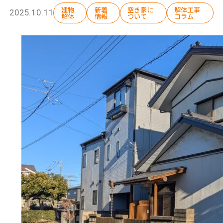
建物
新着
空き家に
解体工事
2025.10.11
解体
情報
ついて
コラム
選ばれる理由
解体工事の流れ
会社概要
施工事例
現場ブログ
補助金情報