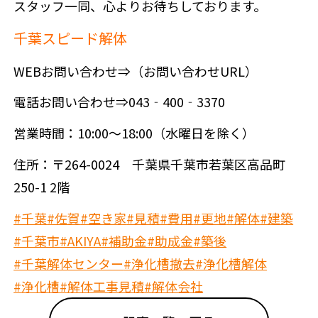
スタッフ一同、心よりお待ちしております。
千葉スピード解体
WEBお問い合わせ⇒（お問い合わせURL）
電話お問い合わせ⇒043‐400‐3370
営業時間：10:00～18:00（水曜日を除く）
住所：〒264-0024 千葉県千葉市若葉区高品町
250-1 2階
#千葉
#佐賀
#空き家
#見積
#費用
#更地
#解体
#建築
#千葉市
#AKIYA
#補助金
#助成金
#築後
#千葉解体センター
#浄化槽撤去
#浄化槽解体
#浄化槽
#解体工事見積
#解体会社