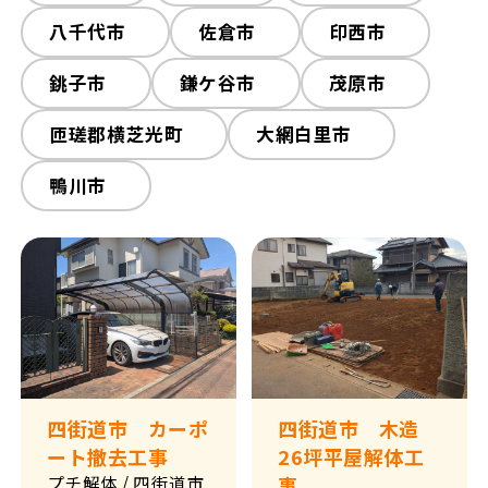
八千代市
佐倉市
印西市
銚子市
鎌ケ谷市
茂原市
匝瑳郡横芝光町
大網白里市
鴨川市
四街道市 カーポ
四街道市 木造
ート撤去工事
26坪平屋解体工
プチ解体
/ 四街道市
事