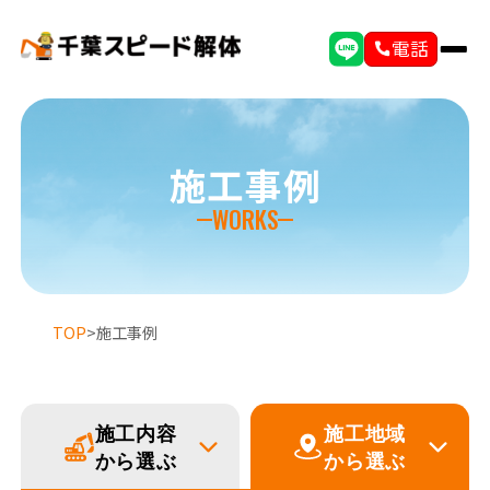
電話
施工事例
WORKS
TOP
>
施工事例
施工内容
施工地域
から選ぶ
から選ぶ
選ばれる理由
初めての方へ