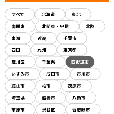
すべて
すべて
木造解体
北海道
東北
鉄骨解体
解体工事の流れ
解体工事メニュー
RC解体
南関東
北関東・甲信
内装解体
プチ解体
北陸
会社概要
スタッフ紹介
その他工事
東海
近畿
外構工事
千葉市
施工事例
相談会/イベント
火災現場
四国
九州
東京都
荒川区
千葉県
四街道市
現場ブログ
お客様の声
いすみ市
成田市
市川市
補助金情報
空き家対策
館山市
柏市
茂原市
埼玉県
船橋市
八街市
来店予約
市原市
渋谷区
習志野市