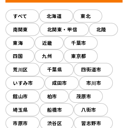
解体工事の流れ
解体工事メニュー
すべて
すべて
木造解体
北海道
東北
鉄骨解体
会社概要
スタッフ紹介
RC解体
南関東
北関東・甲信
内装解体
プチ解体
北陸
その他工事
東海
近畿
外構工事
千葉市
施工事例
相談会/イベント
火災現場
四国
九州
東京都
現場ブログ
お客様の声
荒川区
千葉県
四街道市
補助金情報
空き家対策
いすみ市
成田市
市川市
館山市
柏市
茂原市
埼玉県
船橋市
八街市
来店予約
市原市
渋谷区
習志野市