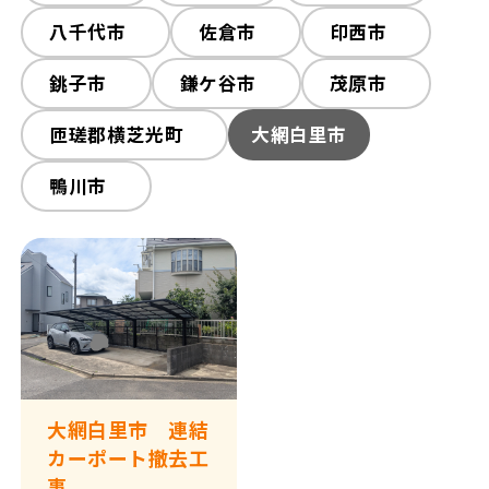
八千代市
佐倉市
印西市
銚子市
鎌ケ谷市
茂原市
匝瑳郡横芝光町
大網白里市
鴨川市
大網白里市 連結
カーポート撤去工
事