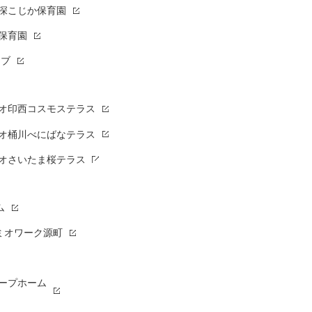
草深こじか保育園
保育園
ラブ
オ印西コスモステラス
オ桶川べにばなテラス
オさいたま桜テラス
ム
ミオワーク源町
ープホーム