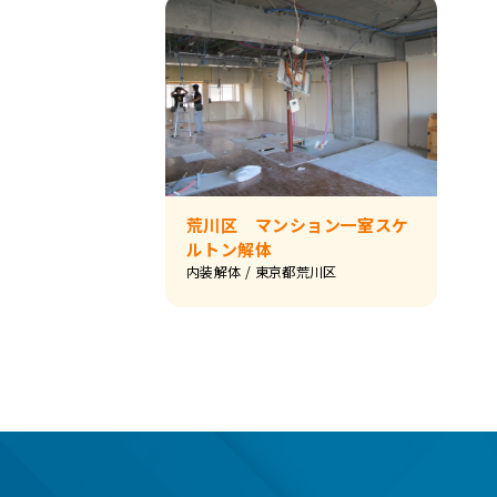
荒川区 マンション一室スケ
ルトン解体
内装解体
/ 東京都荒川区