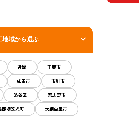
工地域
から選ぶ
その他工事
近畿
外構工事
千葉市
成田市
市川市
渋谷区
習志野市
瑳郡横芝光町
大網白里市