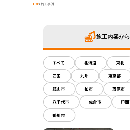
TOP
>
施工事例
施工内容
か
すべて
すべて
木造解体
北海道
東北
鉄骨
火災現場
四国
九州
東京都
館山市
柏市
茂原市
八千代市
佐倉市
印西
鴨川市