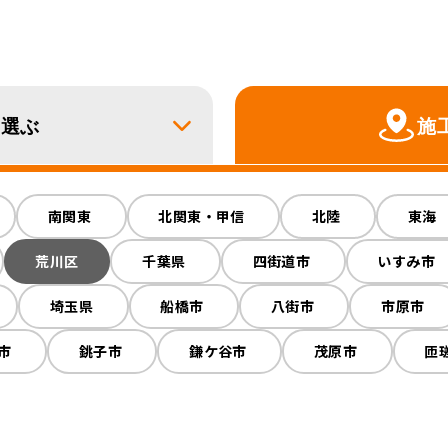
ら選ぶ
施
解体
南関東
RC解体
北関東・甲信
内装解体
北陸
プチ解体
東海
荒川区
千葉県
四街道市
いすみ市
埼玉県
船橋市
八街市
市原市
市
銚子市
鎌ケ谷市
茂原市
匝