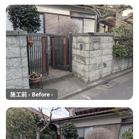
解体工事の流れ
解体工事メニュー
会社概要
スタッフ紹介
施工事例
相談会/イベント
現場ブログ
お客様の声
補助金情報
空き家対策
施工前 - Before -
来店予約