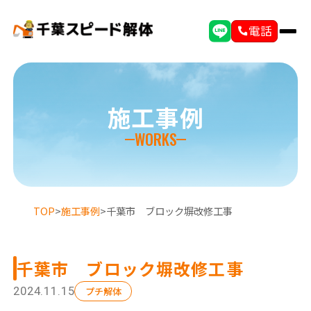
電話
施工事例
WORKS
TOP
>
施工事例
>
千葉市 ブロック塀改修工事
千葉市 ブロック塀改修工事
選ばれる理由
初めての方へ
2024.11.15
プチ解体