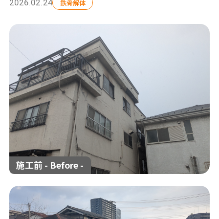
2026.02.24
鉄骨解体
解体工事の流れ
解体工事メニュー
会社概要
スタッフ紹介
施工事例
相談会/イベント
現場ブログ
お客様の声
補助金情報
空き家対策
施工前 - Before -
来店予約