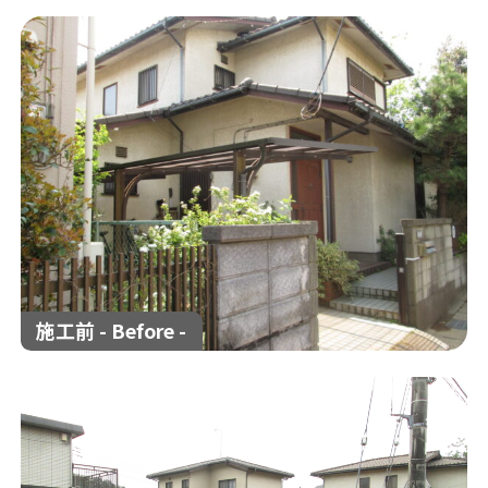
解体工事の流れ
解体工事メニュー
会社概要
スタッフ紹介
施工事例
相談会/イベント
現場ブログ
お客様の声
補助金情報
空き家対策
施工前 - Before -
来店予約