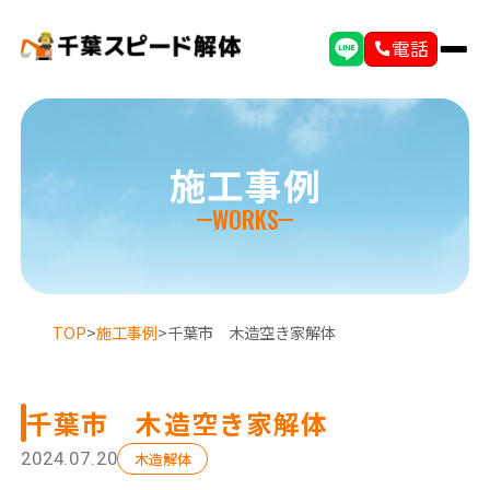
電話
施工事例
WORKS
TOP
>
施工事例
>
千葉市 木造空き家解体
千葉市 木造空き家解体
選ばれる理由
初めての方へ
2024.07.20
木造解体