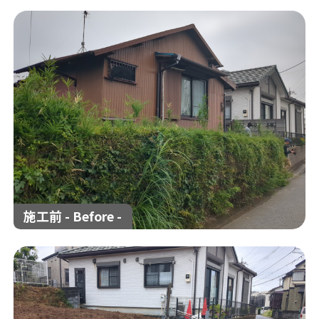
解体工事の流れ
解体工事メニュー
会社概要
スタッフ紹介
施工事例
相談会/イベント
現場ブログ
お客様の声
補助金情報
空き家対策
施工前 - Before -
来店予約