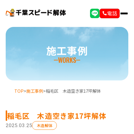
電話
施工事例
WORKS
TOP
>
施工事例
>
稲毛区 木造空き家17坪解体
稲毛区 木造空き家17坪解体
選ばれる理由
初めての方へ
2025.03.25
木造解体