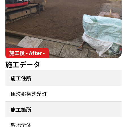
施工後 - After -
施工データ
施工住所
匝瑳郡横芝光町
施工箇所
敷地全体