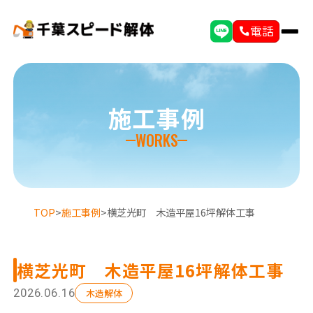
電話
施工事例
WORKS
TOP
>
施工事例
>
横芝光町 木造平屋16坪解体工事
横芝光町 木造平屋16坪解体工事
選ばれる理由
初めての方へ
2026.06.16
木造解体