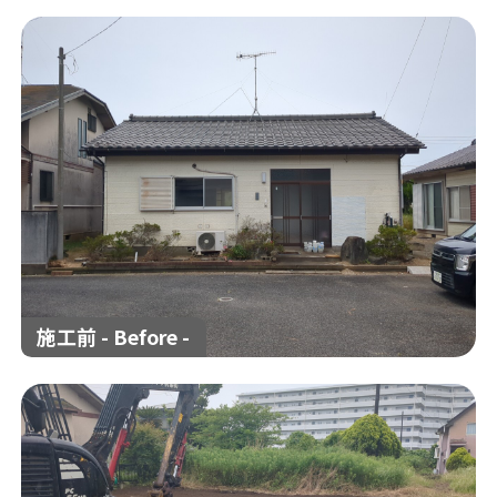
解体工事の流れ
解体工事メニュー
会社概要
スタッフ紹介
施工事例
相談会/イベント
現場ブログ
お客様の声
補助金情報
空き家対策
施工前 - Before -
来店予約