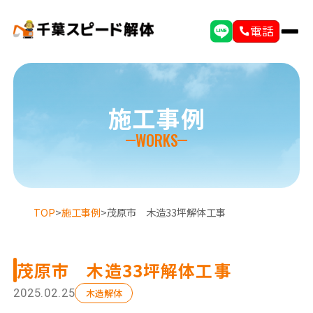
電話
施工事例
WORKS
TOP
>
施工事例
>
茂原市 木造33坪解体工事
茂原市 木造33坪解体工事
選ばれる理由
初めての方へ
2025.02.25
木造解体