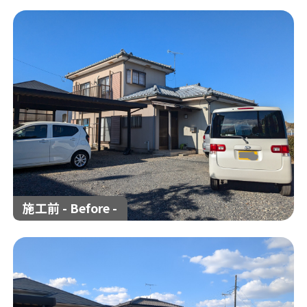
解体工事の流れ
解体工事メニュー
会社概要
スタッフ紹介
施工事例
相談会/イベント
現場ブログ
お客様の声
補助金情報
空き家対策
施工前 - Before -
来店予約