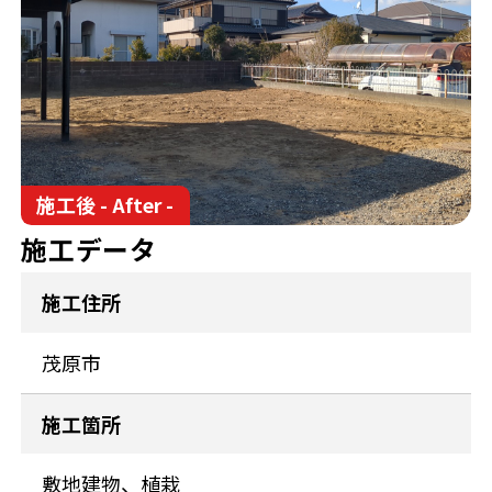
施工後 - After -
施工データ
施工住所
茂原市
施工箇所
敷地建物、植栽