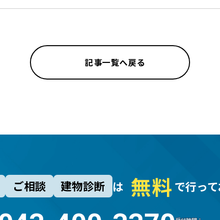
記事一覧へ戻る
無
料
ご相談
建物診断
は
で行って