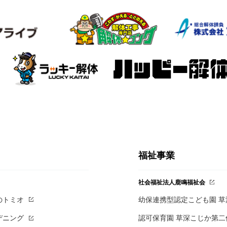
福祉事業
社会福祉法人鹿鳴福祉会
のトミオ
幼保連携型認定こども園 
デニング
認可保育園 草深こじか第二