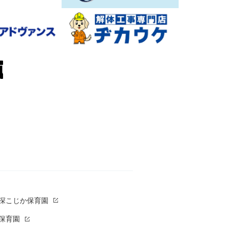
草深こじか保育園
保育園