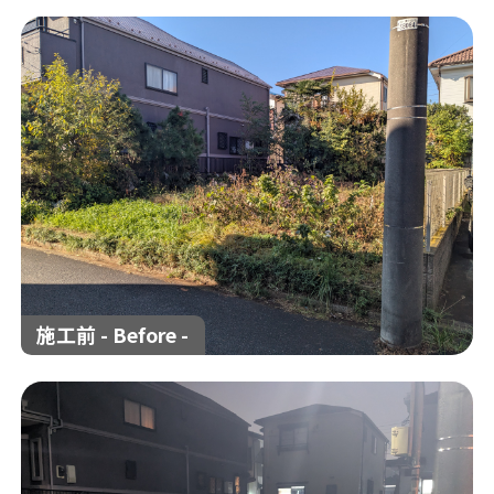
解体工事の流れ
解体工事メニュー
会社概要
スタッフ紹介
施工事例
相談会/イベント
現場ブログ
お客様の声
補助金情報
空き家対策
施工前 - Before -
来店予約