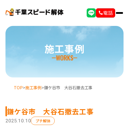
電話
施工事例
WORKS
TOP
>
施工事例
>
鎌ケ谷市 大谷石撤去工事
鎌ケ谷市 大谷石撤去工事
選ばれる理由
初めての方へ
2025.10.10
プチ解体