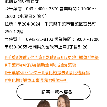
電話お問い合わせ
⇒千葉店 043‐400‐3370 営業時間：10:00～
18:00（水曜日を除く）
住所：〒264-0024 千葉県千葉市若葉区高品町
250-1 2階
⇒佐賀店 0942-21-8103 営業時間： 9:00～17:00
〒830-0055 福岡県久留米市上津1丁目5−26
#千葉
#佐賀
#空き家
#見積
#費用
#更地
#解体
#建築
#千葉市
#AKIYA
#補助金
#助成金
#築後
#千葉解体センター
#浄化槽撤去
#浄化槽解体
#浄化槽
#解体工事見積
#解体会社
記事一覧へ戻る