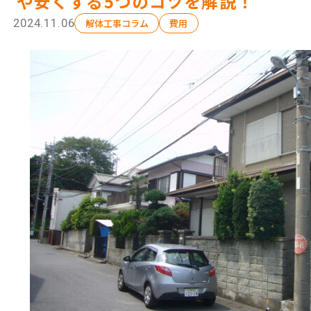
や安くする5つのコツを解説！
2024.11.06
解体工事コラム
費用
選ばれる理由
初
解体工事の流れ
解体
会社概要
ス
施工事例
相
現場ブログ