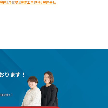
解体
#浄化槽
#解体工事見積
#解体会社
おります！
（水曜日を除く）