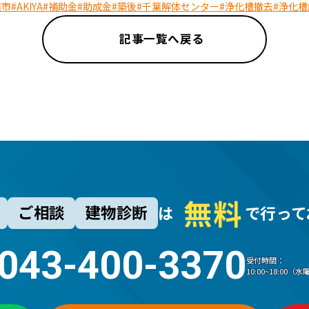
葉市
#AKIYA
#補助金
#助成金
#築後
#千葉解体センター
#浄化槽撤去
#浄化槽
記事一覧へ戻る
無
料
ご相談
建物診断
は
で行って
043-400-3370
受付時間：
10:00~18:00