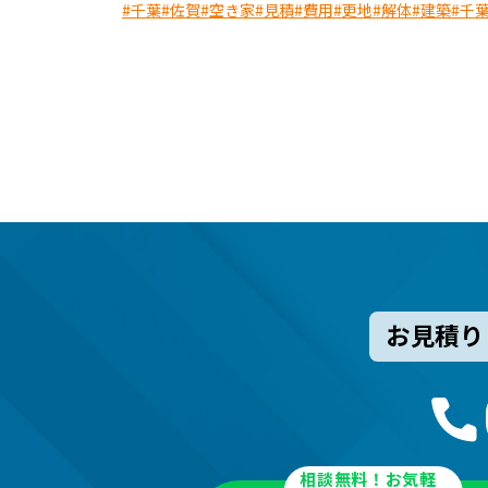
#千葉
#佐賀
#空き家
#見積
#費用
#更地
#解体
#建築
#千
お見積り
相談無料！お気軽