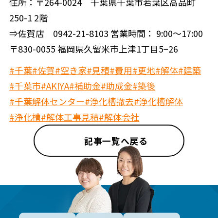
住所：〒264-0024 千葉県千葉市若葉区高品町
250-1 2階
⇒佐賀店 0942-21-8103 営業時間： 9:00～17:00
〒830-0055 福岡県久留米市上津1丁目5−26
#千葉
#佐賀
#空き家
#見積
#費用
#更地
#解体
#建築
#千葉市
#AKIYA
#補助金
#助成金
#築後
#千葉解体センター
#浄化槽撤去
#浄化槽解体
#浄化槽
#解体工事見積
#解体会社
記事一覧へ戻る