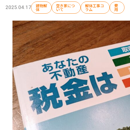
建物解
空き家につ
解体工事コ
費
2025.04.17
体
いて
ラム
用
選ばれる理由
解体工事の流れ
会社概要
施工事例
現場ブログ
補助金情報