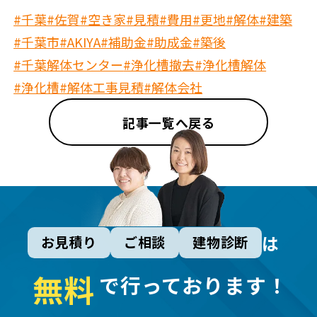
#千葉
#佐賀
#空き家
#見積
#費用
#更地
#解体
#建築
#千葉市
#AKIYA
#補助金
#助成金
#築後
#千葉解体センター
#浄化槽撤去
#浄化槽解体
#浄化槽
#解体工事見積
#解体会社
記事一覧へ戻る
は
お見積り
ご相談
建物診断
無
料
で行っております！