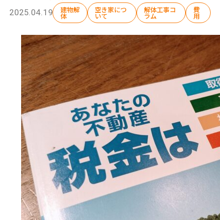
建物解
空き家につ
解体工事コ
費
2025.04.19
体
いて
ラム
用
選ばれる理由
解体工事の流れ
会社概要
施工事例
現場ブログ
補助金情報