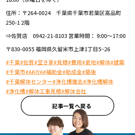
住所：〒264-0024 千葉県千葉市若葉区高品町
250-1 2階
⇒佐賀店 0942-21-8103 営業時間： 9:00～17:00
〒830-0055 福岡県久留米市上津1丁目5−26
#千葉
#佐賀
#空き家
#見積
#費用
#更地
#解体
#建築
#千葉市
#AKIYA
#補助金
#助成金
#築後
#千葉解体センター
#浄化槽撤去
#浄化槽解体
#浄化槽
#解体工事見積
#解体会社
記事一覧へ戻る