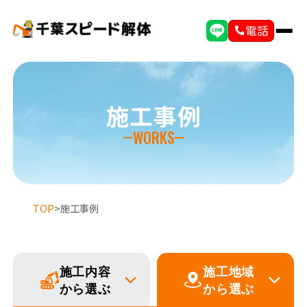
電話
施工事例
WORKS
TOP
>
施工事例
施工内容
施工地域
選ばれる理由
初めての方へ
から選ぶ
から選ぶ