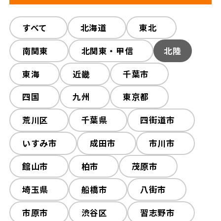
解体工事の流れ
解体工事メニュー
すべて
すべて
木造解体
北海道
東北
鉄骨解体
会社概要
スタッフ紹介
RC解体
南関東
北関東・甲信
内装解体
プチ解体
北陸
施工事例
相談会/イベント
その他工事
東海
近畿
外構工事
千葉市
火災現場
四国
九州
東京都
現場ブログ
お客様の声
荒川区
千葉県
四街道市
補助金情報
空き家対策
いすみ市
成田市
市川市
館山市
柏市
茂原市
来店予約
埼玉県
船橋市
八街市
市原市
渋谷区
習志野市