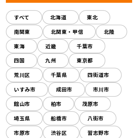
解体工事の流れ
解体工事メニュー
すべて
すべて
木造解体
北海道
東北
鉄骨解体
会社概要
スタッフ紹介
RC解体
南関東
北関東・甲信
内装解体
プチ解体
北陸
その他工事
東海
近畿
外構工事
千葉市
施工事例
相談会/イベント
火災現場
四国
九州
東京都
現場ブログ
お客様の声
荒川区
千葉県
四街道市
補助金情報
空き家対策
いすみ市
成田市
市川市
館山市
柏市
茂原市
埼玉県
船橋市
八街市
来店予約
市原市
渋谷区
習志野市