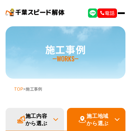
電話
施工事例
WORKS
TOP
>
施工事例
施工内容
施工地域
選ばれる理由
初めての方へ
から選ぶ
から選ぶ