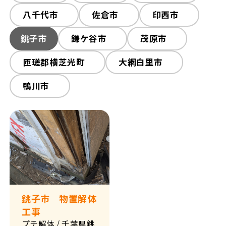
八千代市
佐倉市
印西市
銚子市
鎌ケ谷市
茂原市
匝瑳郡横芝光町
大網白里市
鴨川市
銚子市 物置解体
工事
プチ解体
/ 千葉県銚