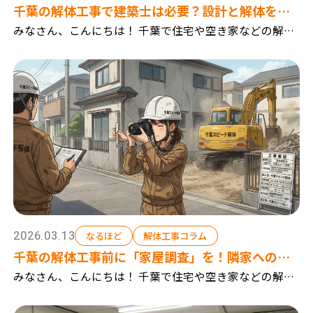
千葉の解体工事で建築士は必要？設計と解体を分
離発注するメリット
みなさん、こんにちは！ 千葉で住宅や空き家などの解体
工事を行っている『千葉スピード解体』です。 千葉市を
中心に、建て替えに伴う解体工事や、お庭の倉庫や庭木
の解体工事 アパートやマンション等の大きな解体...
2026.03.13
なるほど
解体工事コラム
千葉の解体工事前に「家屋調査」を！隣家への影
響（ひび割れ等）を防ぐ唯一の方法
みなさん、こんにちは！ 千葉で住宅や空き家などの解体
工事を行っている『千葉スピード解体』です。 千葉市を
中心に、建て替えに伴う解体工事や、お庭の倉庫や庭木