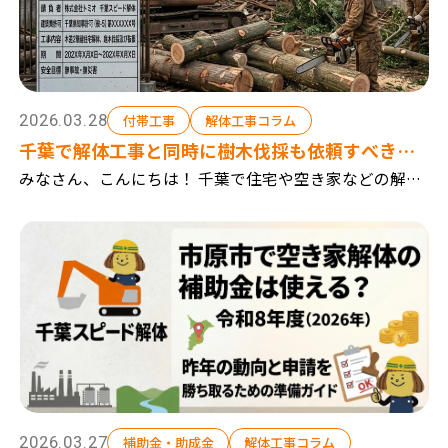
2026.03.28
付帯工事
解体工事コラム
千葉で解体工事と同時に樹木伐採も依頼すべき？
費用と業者の選び方
みなさん、こんにちは！ 千葉で住宅や空き家などの解体
工事を行っている『千葉スピード解体』です。 千葉市を
中心に、建て替えに伴う解体工事や、お庭の倉庫や庭木
の解体工事 アパートやマンション等の大きな解体...
2026.03.27
補助金・助成金
解体工事コラム