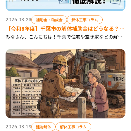
2026.03.23
補助金・助成金
解体工事コラム
【令和8年度】千葉市の解体補助金はどうなる？予
想と事前準備を徹底解説！2026年
みなさん、こんにちは！千葉で住宅や空き家などの解体
工事を行っている『千葉スピード解体』です。 近年、日
本全国で空き家の増加が深刻な社会問題となっていま
す。誰も住まなくなった空き家をそのまま放置してし
ま...
2026.03.19
建物解体
解体工事コラム