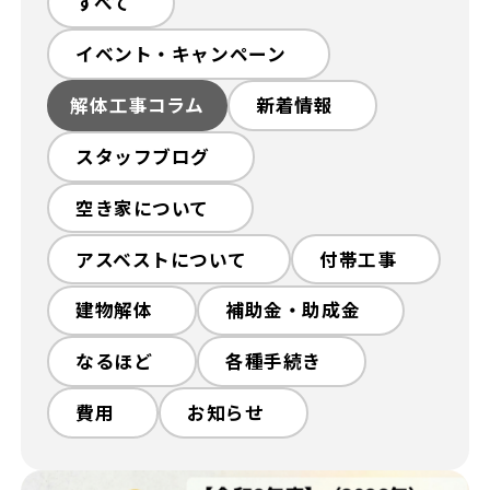
すべて
イベント・キャンペーン
選ばれる理由
初めての方へ
解体工事コラム
新着情報
スタッフブログ
解体工事の流れ
解体工事メニュー
空き家について
会社概要
スタッフ紹介
アスベストについて
付帯工事
施工事例
相談会/イベント
建物解体
補助金・助成金
なるほど
各種手続き
現場ブログ
お客様の声
費用
お知らせ
補助金情報
空き家対策