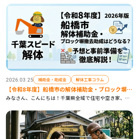
中心に、建て替えに伴う解体工事や、お庭の倉庫や庭木
の解体工事 アパートやマンション等の大きな解体...
2026.03.25
補助金・助成金
解体工事コラム
【令和8年度】船橋市の解体補助金・ブロック塀撤
去助成はどうなる？予想と事前準備を徹底解説！
みなさん、こんにちは！千葉県全域で住宅や空き家、プ
チ解体などの工事を行っている『千葉スピード解体』で
2026年
す。 前回の千葉市に関する記事に引き続き、今回は「船
橋市」の解体関連の補助金について解説していきます...