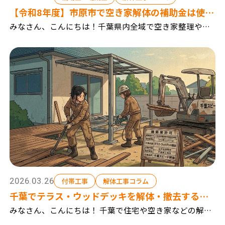
【令和8年度】市原市で空き家解体の補助金は使え
る？昨年の動向と申請を勝ち取るための準備ガイ
みなさん、こんにちは！千葉県内全域で空き家整理や建
物の解体工事を手掛けている「千葉スピード解体」で
ド2026
す。 今回は、広大な市域と豊かな自然、そして活気ある
工業地帯を併せ持つ「市原市」の解体補助金について
詳...
2026.03.26
付帯工事
解体工事コラム
千葉でテラス・ウッドデッキを解体・撤去する費
用は？DIYと業者依頼の比較
みなさん、こんにちは！ 千葉で住宅や空き家などの解体
工事を行っている『千葉スピード解体』です。 千葉市を