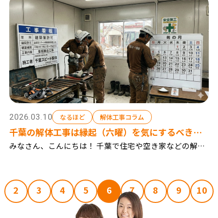
の解体工事 アパートやマンション等の大きな解体...
2026.03.10
なるほど
解体工事コラム
千葉の解体工事は縁起（六曜）を気にするべき？
工事と日取り（大安・仏滅）の関係
みなさん、こんにちは！ 千葉で住宅や空き家などの解体
工事を行っている『千葉スピード解体』です。 千葉市を
中心に、建て替えに伴う解体工事や、お庭の倉庫や庭木
の解体工事 アパートやマンション等の大きな解体...
2
3
4
5
6
7
8
9
10