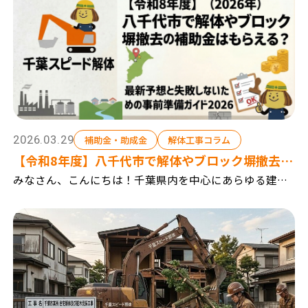
来店予約
2026.03.29
補助金・助成金
解体工事コラム
【令和8年度】八千代市で解体やブロック塀撤去の
補助金はもらえる？最新予想と失敗しないための
みなさん、こんにちは！千葉県内を中心にあらゆる建物
の解体や、お庭まわりのプチ解体まで幅広く手掛けてい
事前準備ガイド2026
る「千葉スピード解体」です。 今回は、緑豊かな自然と
利便性の高い都市機能が調和し、子育て世代からも人...