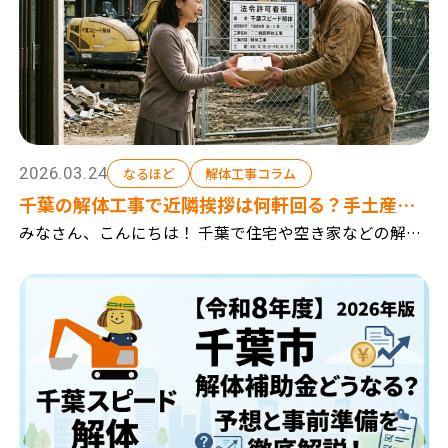
2026.03.24
なるほど
解体工事コラム
千葉の解体工事で近隣挨拶は何軒回る？手土産の
選び方と渡し方
みなさん、こんにちは！ 千葉で住宅や空き家などの解体
工事を行っている『千葉スピード解体』です。 千葉市を
中心に、建て替えに伴う解体工事や、お庭の倉庫や庭木
の解体工事 アパートやマンション等の大きな解体...