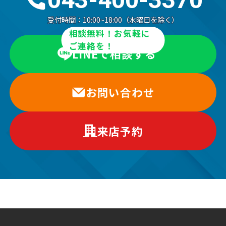
043-400-3370
いすみ市
成田市
市川市
受付時間：
10:00~18:00（水曜日を除く）
相談無料！お気軽に
館山市
柏市
茂原市
ご連絡を！
LINEで相談する
埼玉県
船橋市
八街市
市原市
渋谷区
習志野市
お問い合わせ
八千代市
佐倉市
印西市
銚子市
鎌ケ谷市
茂原市
来店予約
匝瑳郡横芝光町
大網白里市
鴨川市