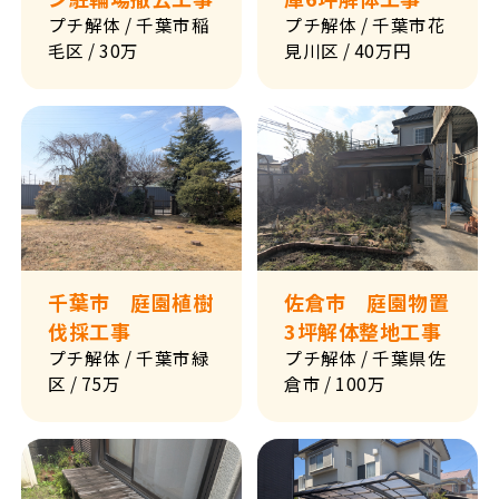
プチ解体
/ 千葉市稲
プチ解体
/ 千葉市花
毛区
/ 30万
見川区
/ 40万円
千葉市 庭園植樹
佐倉市 庭園物置
伐採工事
3坪解体整地工事
プチ解体
/ 千葉市緑
プチ解体
/ 千葉県佐
区
/ 75万
倉市
/ 100万