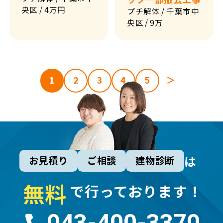
央区
/ 4万円
プチ解体
/ 千葉市中
央区
/ 9万
1
2
3
4
5
＞
すべて
北海道
東北
南関東
北関東・甲信
北陸
は
お見積り
ご相談
建物診断
東海
近畿
千葉市
無
料
四国
九州
東京都
で行っております！
荒川区
千葉県
四街道市