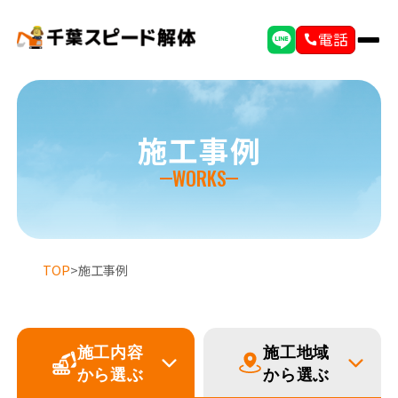
電話
施工事例
WORKS
TOP
>
施工事例
施工内容
施工地域
から選ぶ
から選ぶ
選ばれる理由
初めての方へ