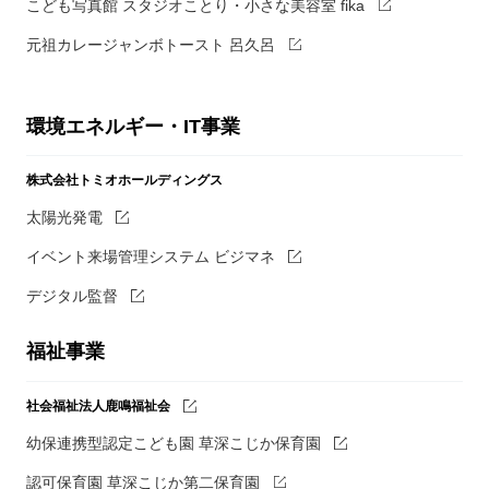
こども写真館 スタジオことり・小さな美容室 fika
元祖カレージャンボトースト 呂久呂
環境エネルギー・IT事業
株式会社トミオホールディングス
太陽光発電
イベント来場管理システム ビジマネ
デジタル監督
福祉事業
社会福祉法人鹿鳴福祉会
幼保連携型認定こども園 草深こじか保育園
認可保育園 草深こじか第二保育園