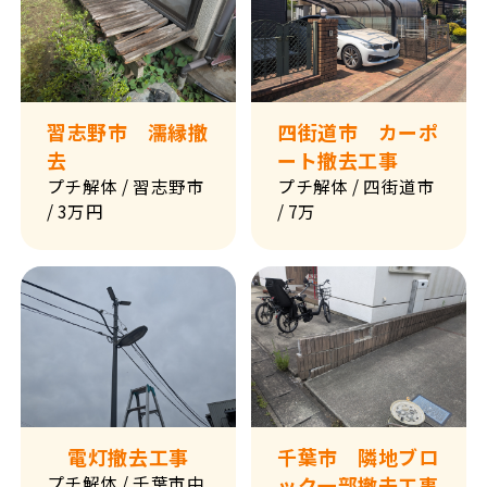
習志野市 濡縁撤
四街道市 カーポ
去
ート撤去工事
プチ解体
/ 習志野市
プチ解体
/ 四街道市
/ 3万円
/ 7万
電灯撤去工事
千葉市 隣地ブロ
プチ解体
/ 千葉市中
ック一部撤去工事