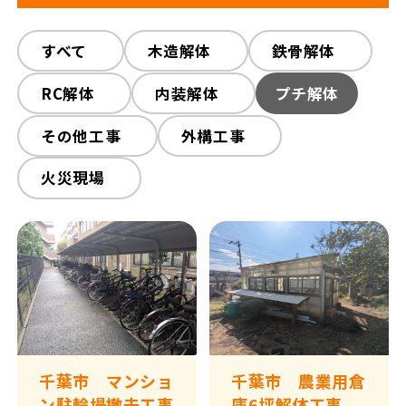
解体工事の流れ
解体工事メニュー
すべて
木造解体
鉄骨解体
RC解体
内装解体
プチ解体
会社概要
スタッフ紹介
その他工事
外構工事
施工事例
相談会/イベント
火災現場
現場ブログ
お客様の声
補助金情報
空き家対策
来店予約
千葉市 マンショ
千葉市 農業用倉
ン駐輪場撤去工事
庫6坪解体工事