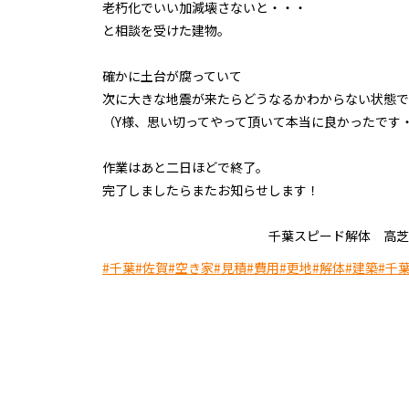
老朽化でいい加減壊さないと・・・
と相談を受けた建物。
確かに土台が腐っていて
次に大きな地震が来たらどうなるかわからない状態で
（Y様、思い切ってやって頂いて本当に良かったです
作業はあと二日ほどで終了。
完了しましたらまたお知らせします！
千葉スピード解体 高芝
#千葉
#佐賀
#空き家
#見積
#費用
#更地
#解体
#建築
#千