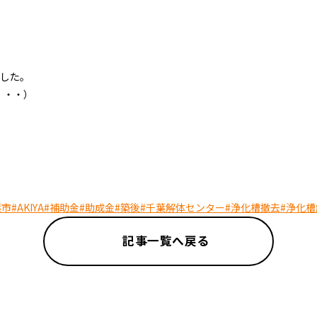
した。
・・・）
葉市
#AKIYA
#補助金
#助成金
#築後
#千葉解体センター
#浄化槽撤去
#浄化槽
記事一覧へ戻る