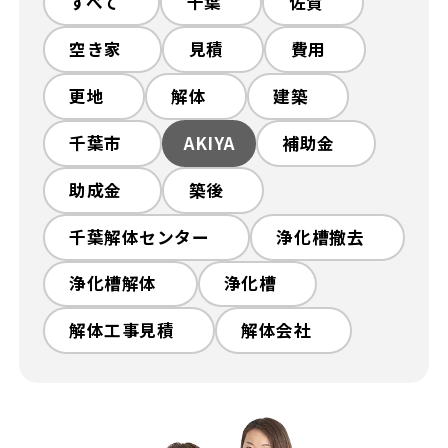
解体工事の流れ
解体工事メニュー
すべて
千葉
佐賀
空き家
見積
費用
会社概要
スタッフ紹介
更地
解体
建築
施工事例
相談会/イベント
千葉市
AKIYA
補助金
助成金
築後
現場ブログ
お客様の声
千葉解体センター
浄化槽撤去
補助金情報
空き家対策
浄化槽解体
浄化槽
解体工事見積
解体会社
来店予約