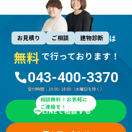
は
お見積り
ご相談
建物診断
無
料
で行っております！
043-400-3370
受付時間：
10:00~18:00（水曜日を除く）
相談無料！お気軽に
ご連絡を！
LINEで相談する