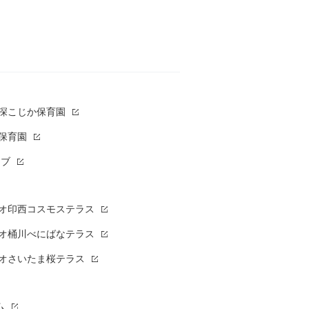
草深こじか保育園
保育園
ラブ
オ印西コスモステラス
オ桶川べにばなテラス
オさいたま桜テラス
ム