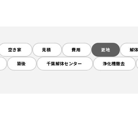
空き家
見積
費用
更地
解
築後
千葉解体センター
浄化槽撤去