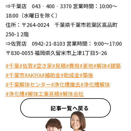
⇒千葉店 043‐400‐3370 営業時間：10:00～
18:00（水曜日を除く）
住所：〒264-0024 千葉県千葉市若葉区高品町
250-1 2階
⇒佐賀店 0942-21-8103 営業時間： 9:00～17:00
〒830-0055 福岡県久留米市上津1丁目5−26
#千葉
#佐賀
#空き家
#見積
#費用
#更地
#解体
#建築
#千葉市
#AKIYA
#補助金
#助成金
#築後
#千葉解体センター
#浄化槽撤去
#浄化槽解体
#浄化槽
#解体工事見積
#解体会社
記事一覧へ戻る