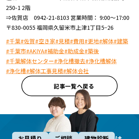
250-1 2階
⇒佐賀店 0942-21-8103 営業時間： 9:00～17:00
〒830-0055 福岡県久留米市上津1丁目5−26
#千葉
#佐賀
#空き家
#見積
#費用
#更地
#解体
#建築
#千葉市
#AKIYA
#補助金
#助成金
#築後
#千葉解体センター
#浄化槽撤去
#浄化槽解体
#浄化槽
#解体工事見積
#解体会社
記事一覧へ戻る
は
お見積り
ご相談
建物診断