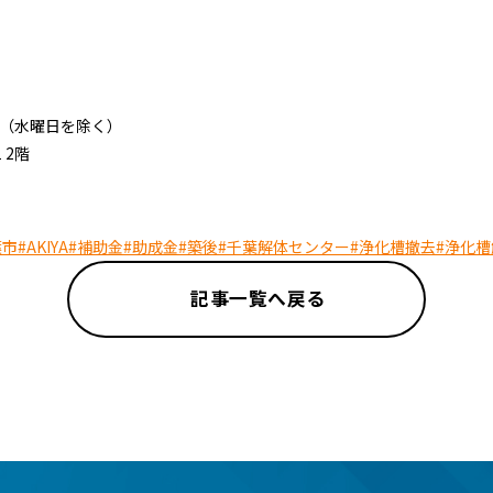
:00（水曜日を除く）
 2階
葉市
#AKIYA
#補助金
#助成金
#築後
#千葉解体センター
#浄化槽撤去
#浄化槽
記事一覧へ戻る