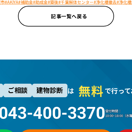
葉市
#AKIYA
#補助金
#助成金
#築後
#千葉解体センター
#浄化槽撤去
#浄化槽
記事一覧へ戻る
無
料
ご相談
建物診断
は
で行って
043-400-3370
受付時間：
10:00~18:00