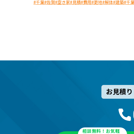
#千葉
#佐賀
#空き家
#見積
#費用
#更地
#解体
#建築
#千
お見積り
相談無料！お気軽