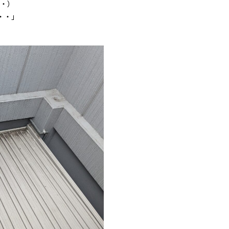
・）
・・」