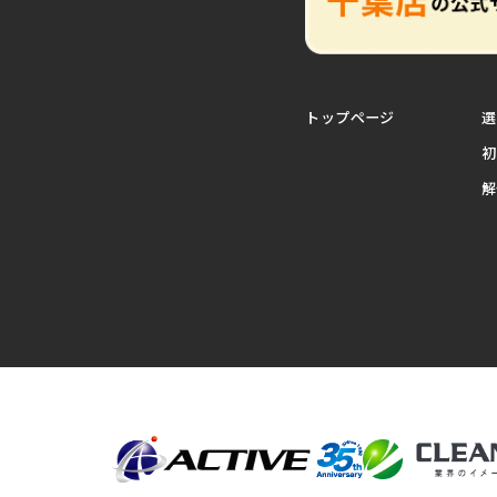
トップページ
選
初
解