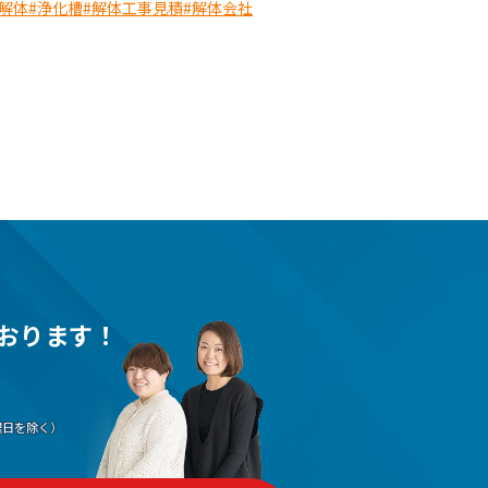
解体
#浄化槽
#解体工事見積
#解体会社
おります！
（水曜日を除く）