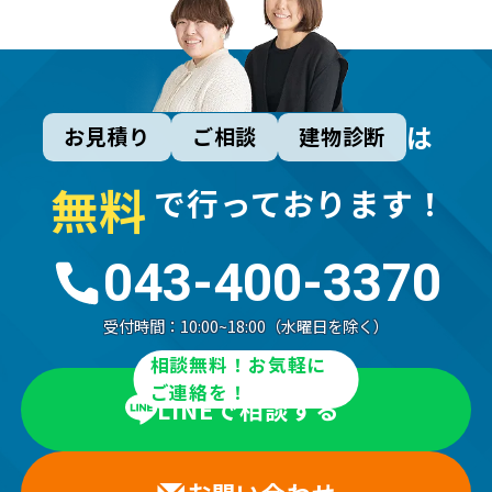
は
お見積り
ご相談
建物診断
無
料
で行っております！
043-400-3370
受付時間：
10:00~18:00（水曜日を除く）
相談無料！お気軽に
ご連絡を！
LINEで相談する