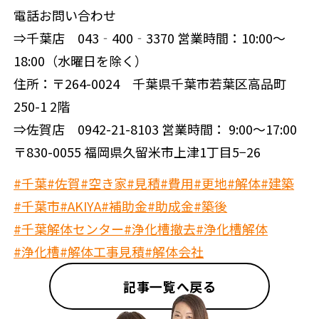
電話お問い合わせ
⇒千葉店 043‐400‐3370 営業時間：10:00～
18:00（水曜日を除く）
住所：〒264-0024 千葉県千葉市若葉区高品町
250-1 2階
⇒佐賀店 0942-21-8103 営業時間： 9:00～17:00
〒830-0055 福岡県久留米市上津1丁目5−26
#千葉
#佐賀
#空き家
#見積
#費用
#更地
#解体
#建築
#千葉市
#AKIYA
#補助金
#助成金
#築後
#千葉解体センター
#浄化槽撤去
#浄化槽解体
#浄化槽
#解体工事見積
#解体会社
記事一覧へ戻る