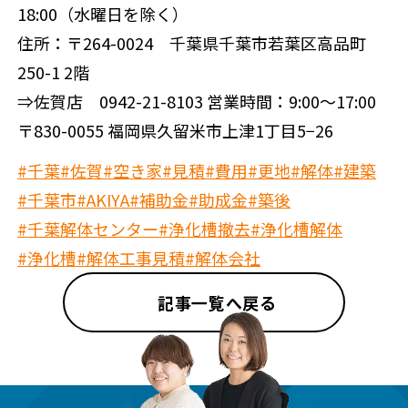
18:00（水曜日を除く）
住所：〒264-0024 千葉県千葉市若葉区高品町
250-1 2階
⇒佐賀店 0942-21-8103 営業時間：9:00～17:00
〒830-0055 福岡県久留米市上津1丁目5−26
#千葉
#佐賀
#空き家
#見積
#費用
#更地
#解体
#建築
#千葉市
#AKIYA
#補助金
#助成金
#築後
#千葉解体センター
#浄化槽撤去
#浄化槽解体
#浄化槽
#解体工事見積
#解体会社
記事一覧へ戻る