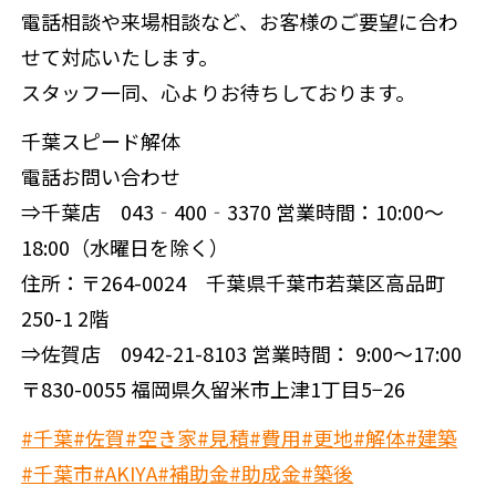
電話相談や来場相談など、お客様のご要望に合わ
せて対応いたします。
スタッフ一同、心よりお待ちしております。
千葉スピード解体
電話お問い合わせ
⇒千葉店 043‐400‐3370 営業時間：10:00～
18:00（水曜日を除く）
住所：〒264-0024 千葉県千葉市若葉区高品町
250-1 2階
⇒佐賀店 0942-21-8103 営業時間： 9:00～17:00
〒830-0055 福岡県久留米市上津1丁目5−26
#千葉
#佐賀
#空き家
#見積
#費用
#更地
#解体
#建築
#千葉市
#AKIYA
#補助金
#助成金
#築後