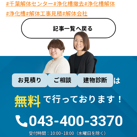
#千葉解体センター
#浄化槽撤去
#浄化槽解体
#浄化槽
#解体工事見積
#解体会社
記事一覧へ戻る
は
お見積り
ご相談
建物診断
無
料
で行っております！
043-400-3370
受付時間：
10:00~18:00（水曜日を除く）