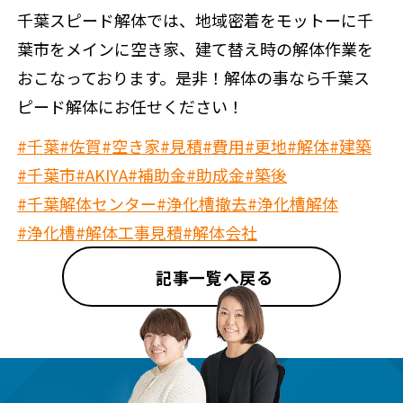
千葉スピード解体では、地域密着をモットーに千
葉市をメインに空き家、建て替え時の解体作業を
おこなっております。是非！解体の事なら千葉ス
ピード解体にお任せください！
#千葉
#佐賀
#空き家
#見積
#費用
#更地
#解体
#建築
#千葉市
#AKIYA
#補助金
#助成金
#築後
#千葉解体センター
#浄化槽撤去
#浄化槽解体
#浄化槽
#解体工事見積
#解体会社
記事一覧へ戻る