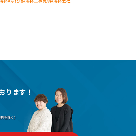
解体
#浄化槽
#解体工事見積
#解体会社
おります！
（水曜日を除く）