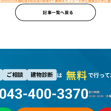
葉市
#AKIYA
#補助金
#助成金
#築後
#千葉解体センター
#浄化槽撤去
#浄化槽
記事一覧へ戻る
無
料
ご相談
建物診断
は
で行って
043-400-3370
受付時間：
10:00~18:00