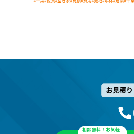
#千葉
#佐賀
#空き家
#見積
#費用
#更地
#解体
#建築
#千
お見積り
相談無料！お気軽