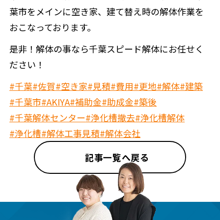
葉市をメインに空き家、建て替え時の解体作業を
おこなっております。
是非！解体の事なら千葉スピード解体にお任せく
ださい！
#千葉
#佐賀
#空き家
#見積
#費用
#更地
#解体
#建築
#千葉市
#AKIYA
#補助金
#助成金
#築後
#千葉解体センター
#浄化槽撤去
#浄化槽解体
#浄化槽
#解体工事見積
#解体会社
記事一覧へ戻る