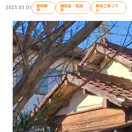
建物解
補助金・助成
解体工事コラ
2025.03.01
体
金
ム
選ばれる理由
解体工事の流れ
会社概要
施工事例
現場ブログ