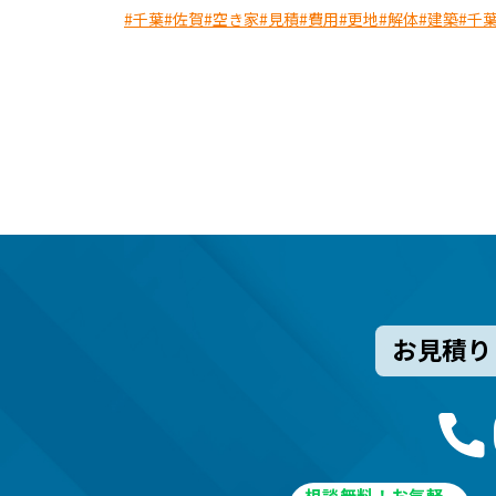
#千葉
#佐賀
#空き家
#見積
#費用
#更地
#解体
#建築
#千
お見積り
相談無料！お気軽