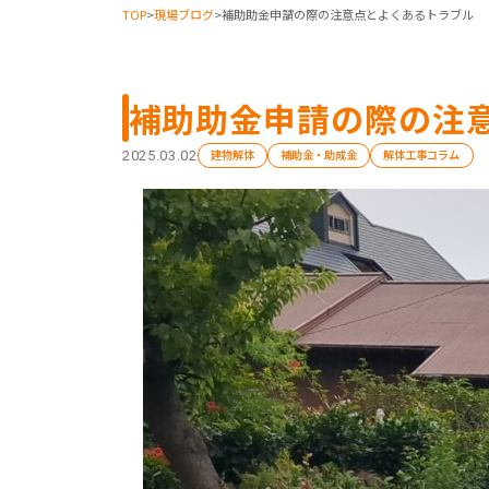
TOP
>
現場ブログ
>
補助助金申請の際の注意点とよくあるトラブル
補助助金申請の際の注
建物解体
補助金・助成金
解体工事コラム
2025.03.02