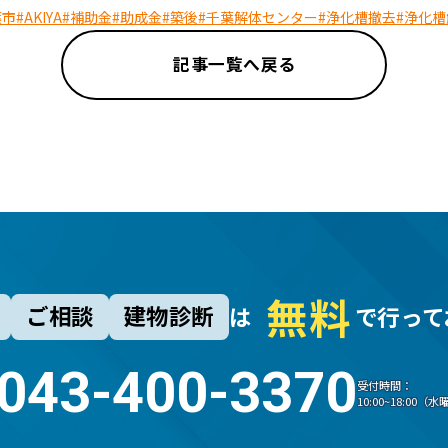
葉市
#AKIYA
#補助金
#助成金
#築後
#千葉解体センター
#浄化槽撤去
#浄化槽
記事一覧へ戻る
無
料
ご相談
建物診断
は
で行って
043-400-3370
受付時間：
10:00~18:00