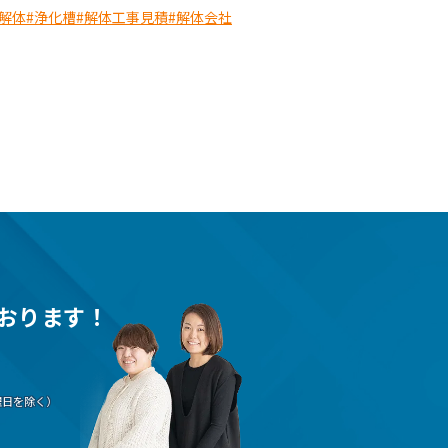
解体
#浄化槽
#解体工事見積
#解体会社
おります！
（水曜日を除く）