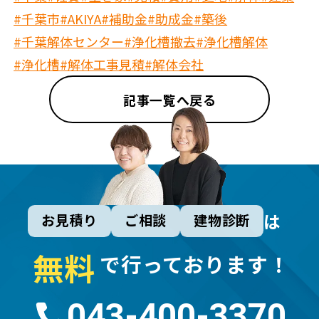
#千葉市
#AKIYA
#補助金
#助成金
#築後
#千葉解体センター
#浄化槽撤去
#浄化槽解体
#浄化槽
#解体工事見積
#解体会社
記事一覧へ戻る
は
お見積り
ご相談
建物診断
無
料
で行っております！
043-400-3370