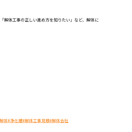
「解体工事の正しい進め方を知りたい」など、解体に
解体
#浄化槽
#解体工事見積
#解体会社