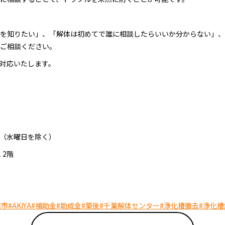
を知りたい」、「解体は初めてで誰に相談したらいいか分からない」、
ご相談ください。
対応いたします。
:00（水曜日を除く）
 2階
葉市
#AKIYA
#補助金
#助成金
#築後
#千葉解体センター
#浄化槽撤去
#浄化槽