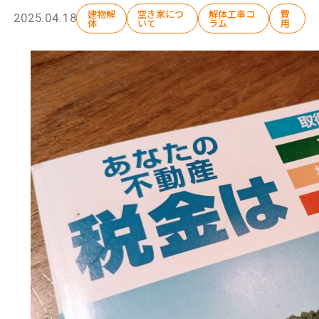
建物解
空き家につ
解体工事コ
費
2025.04.18
体
いて
ラム
用
選ばれる理由
解体工事の流れ
会社概要
施工事例
現場ブログ
補助金情報