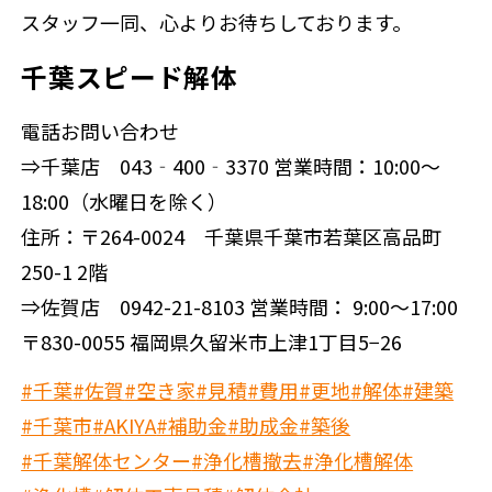
スタッフ一同、心よりお待ちしております。
千葉スピード解体
電話お問い合わせ
⇒千葉店 043‐400‐3370 営業時間：10:00～
18:00（水曜日を除く）
住所：〒264-0024 千葉県千葉市若葉区高品町
250-1 2階
⇒佐賀店 0942-21-8103 営業時間： 9:00～17:00
〒830-0055 福岡県久留米市上津1丁目5−26
#千葉
#佐賀
#空き家
#見積
#費用
#更地
#解体
#建築
#千葉市
#AKIYA
#補助金
#助成金
#築後
#千葉解体センター
#浄化槽撤去
#浄化槽解体