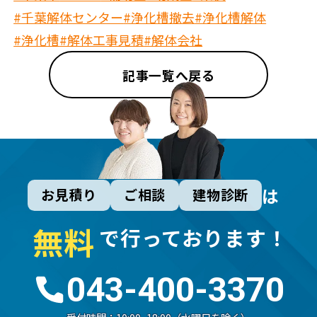
#千葉解体センター
#浄化槽撤去
#浄化槽解体
#浄化槽
#解体工事見積
#解体会社
記事一覧へ戻る
は
お見積り
ご相談
建物診断
無
料
で行っております！
043-400-3370