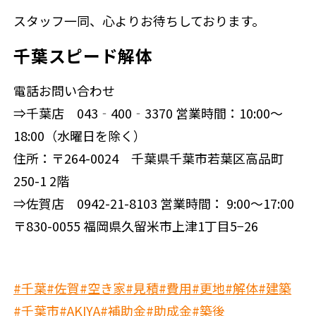
スタッフ一同、心よりお待ちしております。
千葉スピード解体
電話お問い合わせ
⇒千葉店 043‐400‐3370 営業時間：10:00～
18:00（水曜日を除く）
住所：〒264-0024 千葉県千葉市若葉区高品町
250-1 2階
⇒佐賀店 0942-21-8103 営業時間： 9:00～17:00
〒830-0055 福岡県久留米市上津1丁目5−26
#千葉
#佐賀
#空き家
#見積
#費用
#更地
#解体
#建築
#千葉市
#AKIYA
#補助金
#助成金
#築後