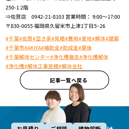
250-1 2階
⇒佐賀店 0942-21-8103 営業時間： 9:00～17:00
〒830-0055 福岡県久留米市上津1丁目5−26
#千葉
#佐賀
#空き家
#見積
#費用
#更地
#解体
#建築
#千葉市
#AKIYA
#補助金
#助成金
#築後
#千葉解体センター
#浄化槽撤去
#浄化槽解体
#浄化槽
#解体工事見積
#解体会社
記事一覧へ戻る
お見積り
ご相談
建物診断