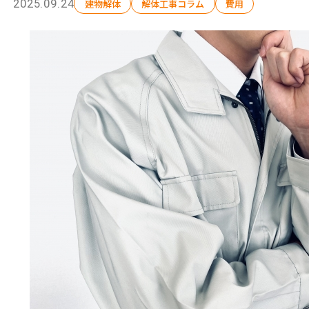
2025.09.24
建物解体
解体工事コラム
費用
選ばれる理由
解体工事の流れ
会社概要
施工事例
現場ブログ
補助金情報