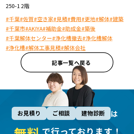
250-1 2階
#千葉
#佐賀
#空き家
#見積
#費用
#更地
#解体
#建築
#千葉市
#AKIYA
#補助金
#助成金
#築後
#千葉解体センター
#浄化槽撤去
#浄化槽解体
#浄化槽
#解体工事見積
#解体会社
記事一覧へ戻る
は
お見積り
ご相談
建物診断
無
料
で行っております！