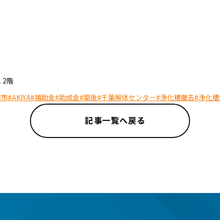
 2階
葉市
#AKIYA
#補助金
#助成金
#築後
#千葉解体センター
#浄化槽撤去
#浄化槽
記事一覧へ戻る