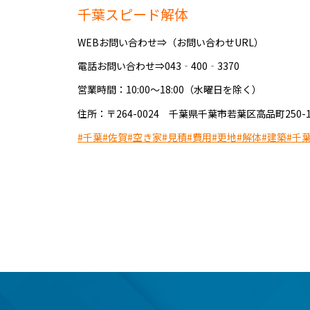
千葉スピード解体
WEBお問い合わせ⇒（お問い合わせURL）
電話お問い合わせ⇒043‐400‐3370
営業時間：10:00～18:00（水曜日を除く）
住所：〒264-0024 千葉県千葉市若葉区高品町250-1
#千葉
#佐賀
#空き家
#見積
#費用
#更地
#解体
#建築
#千