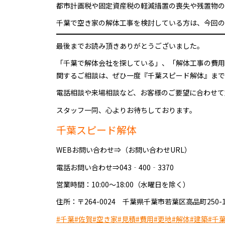
都市計画税や固定資産税の軽減措置の喪失や残置物の
千葉で空き家の解体工事を検討している方は、今回の
最後までお読み頂きありがとうございました。
「千葉で解体会社を探している」、「解体工事の費用
関するご相談は、ぜひ一度『千葉スピード解体』まで
電話相談や来場相談など、お客様のご要望に合わせて
スタッフ一同、心よりお待ちしております。
千葉スピード解体
WEBお問い合わせ⇒（お問い合わせURL）
電話お問い合わせ⇒043‐400‐3370
営業時間：10:00～18:00（水曜日を除く）
住所：〒264-0024 千葉県千葉市若葉区高品町250-1
#千葉
#佐賀
#空き家
#見積
#費用
#更地
#解体
#建築
#千